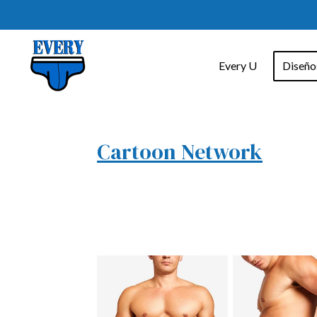
Ir
al
contenido
Every U
Diseñ
principal
Cartoon Network