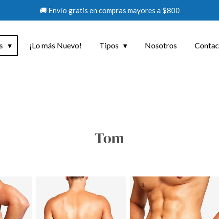
🚚 Envío gratis en compras mayores a $800
os
¡Lo más Nuevo!
Tipos
Nosotros
Contac
Tom