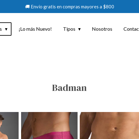
🚚 Envío gratis en compras mayores a $800
os
¡Lo más Nuevo!
Tipos
Nosotros
Contac
Badman