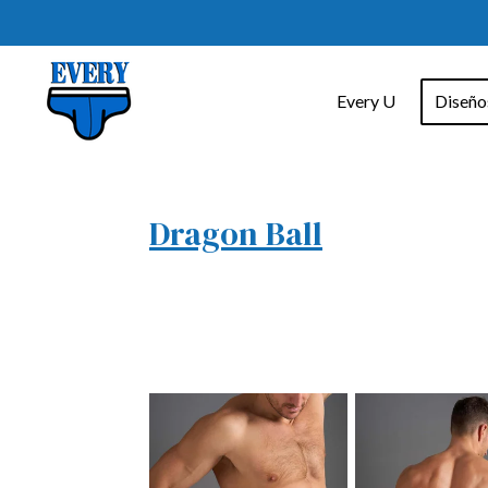
Ir
al
contenido
Every U
Diseñ
principal
Dragon Ball