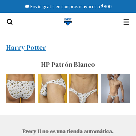
🚚 Envío gratis en compras mayores a $800
Ir
al
contenido
principal
Harry Potter
HP Patrón Blanco
Every U no es una tienda automática.