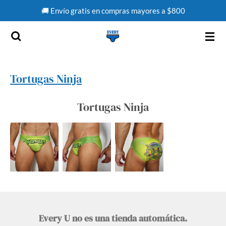
🚚 Envío gratis en compras mayores a $800
Ir
al
contenido
principal
Tortugas Ninja
Tortugas Ninja
Every U no es una tienda automática.