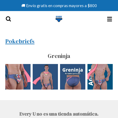
🚚 Envío gratis en compras mayores a $800
Ir
al
contenido
principal
Pokebriefs
Greninja
Every U no es una tienda automática.