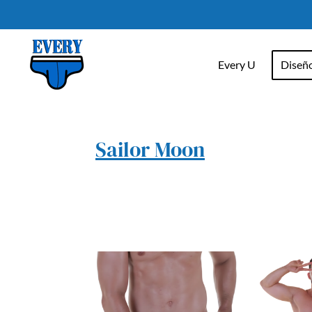
Ir
al
contenido
Every U
Diseñ
principal
Sailor Moon