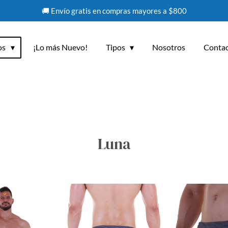
🚚 Envío gratis en compras mayores a $800
os
¡Lo más Nuevo!
Tipos
Nosotros
Conta
Luna