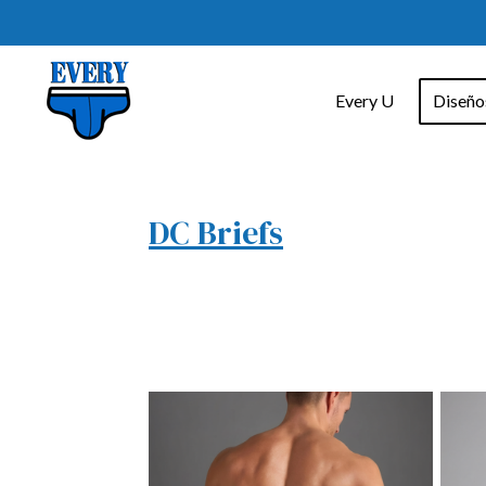
Ir
al
contenido
Every U
Diseñ
principal
DC Briefs