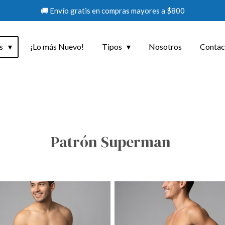
🚚 Envío gratis en compras mayores a $800
os
¡Lo más Nuevo!
Tipos
Nosotros
Contac
Patrón Superman