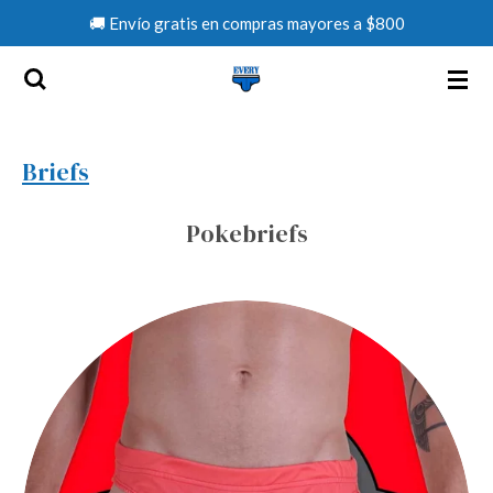
🚚 Envío gratis en compras mayores a $800
Ir
al
contenido
principal
Briefs
Pokebriefs